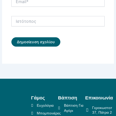
Ιστότοπος
Γάμος
Βάπτιση
Επικοινωνία
Ευχολόγια
Βάπτιση Για
Γεροκωστοπο
Αγόρι
37, Πάτρα 26
Μπομπονιέρες