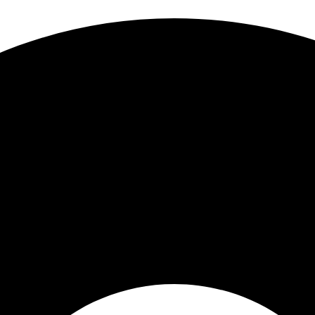
Sorted
by
latest