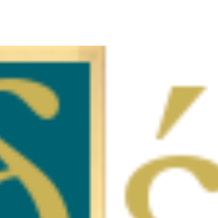
Sorted
by
latest