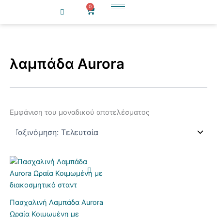
Κ
Δ
Μετάβαση
0
Cart
α
ι
στο
τ
α
περιεχόμενο
η
θ
γ
ε
ο
σ
λαμπάδα Aurora
ρ
ι
ί
μ
α
ό
τ
η
τ
Εμφάνιση του μοναδικού αποτελέσματος
α
Πασχαλινή Λαμπάδα Aurora
Ωραία Κοιμωμένη με