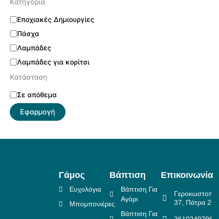
Κατηγορία
Εποχιακές Δημιουργίες
Πάσχα
Λαμπάδες
Λαμπάδες για κορίτσι
Κατάσταση
Σε απόθεμα
Εφαρμογή
Γάμος
Βάπτιση
Επικοινωνία
Ευχολόγια
Βάπτιση Για
Γεροκωστοπο
Αγόρι
37, Πάτρα 26
Μπομπονιέρες
Βάπτιση Για