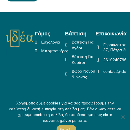
Γάμος
Βάπτιση
Επικοινωνία
Ευχολόγια
Βάπτιση Για
Γεροκωστοπο
Αγόρι
37, Πάτρα 26
Μπομπονιέρες
Βάπτιση Για
2610240796
Κορίτσι
Δώρα Νονού
contact@idea
& Νονάς
Χρησιμοποιούμε cookies για να σας προσφέρουμε την
Πολιτική Επιστροφών
καλύτερη δυνατή εμπειρία στη σελίδα μας. Εάν συνεχίσετε να
Copyright ©
Crafted
Πολιτική Απορρήτου
χρησιμοποιείτε τη σελίδα, θα υποθέσουμε πως είστε
2026 Idea
by
Τρόποι αποστολής & Τρόποι
ικανοποιημένοι με αυτό.
Creations
Skouris.
πληρωμής
Εντάξει