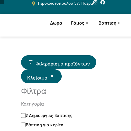
Κ
Κ
Μετάβαση
Γεροκωστοπούλου 37, Πάτρα
α
α
στο
τ
τ
περιεχόμενο
η
ά
Δώρα
Γάμος
Βάπτιση
γ
σ
ο
τ
ρ
α
ί
σ
α
η
Φιλτράρισμα προϊόντων
Κλείσιμο
Φίλτρα
Κατηγορία
♯ Δημιουργίες βάπτισης
Βάπτιση για κορίτσι