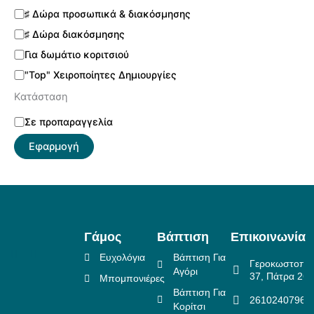
♯ Δώρα προσωπικά & διακόσμησης
♯ Δώρα διακόσμησης
Για δωμάτιο κοριτσιού
"Top" Χειροποίητες Δημιουργίες
Κατάσταση
Σε προπαραγγελία
Εφαρμογή
Γάμος
Βάπτιση
Επικοινωνία
Ευχολόγια
Βάπτιση Για
Γεροκωστοπο
Αγόρι
37, Πάτρα 26
Μπομπονιέρες
Βάπτιση Για
2610240796
Κορίτσι