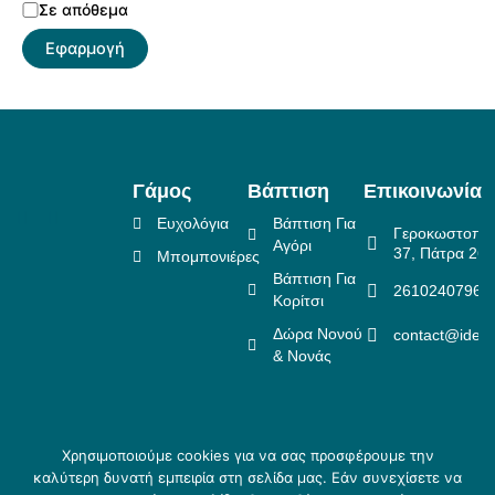
Σε απόθεμα
Εφαρμογή
Γάμος
Βάπτιση
Επικοινωνία
Ευχολόγια
Βάπτιση Για
Γεροκωστοπο
Αγόρι
37, Πάτρα 26
Μπομπονιέρες
Βάπτιση Για
2610240796
Κορίτσι
Δώρα Νονού
contact@idea
& Νονάς
Χρησιμοποιούμε cookies για να σας προσφέρουμε την
Πολιτική Επιστροφών
καλύτερη δυνατή εμπειρία στη σελίδα μας. Εάν συνεχίσετε να
Copyright ©
Crafted