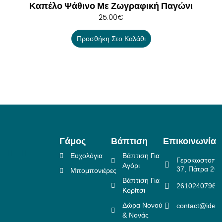
Καπέλο Ψάθινο Με Ζωγραφική Παγώνι
25.00
€
Προσθήκη Στο Καλάθι
Γάμος
Βάπτιση
Επικοινωνία
Ευχολόγια
Βάπτιση Για
Γεροκωστοπο
Αγόρι
37, Πάτρα 26
Μπομπονιέρες
Βάπτιση Για
2610240796
Κορίτσι
Δώρα Νονού
contact@idea
& Νονάς