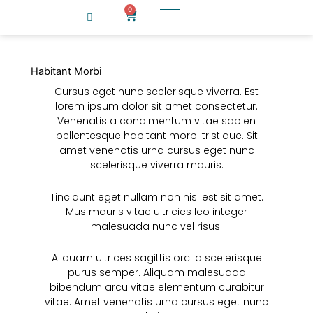
Μετάβαση
0
Cart
στο
περιεχόμενο
Habitant Morbi
Cursus eget nunc scelerisque viverra. Est
lorem ipsum dolor sit amet consectetur.
Venenatis a condimentum vitae sapien
pellentesque habitant morbi tristique. Sit
amet venenatis urna cursus eget nunc
scelerisque viverra mauris.
Tincidunt eget nullam non nisi est sit amet.
Mus mauris vitae ultricies leo integer
malesuada nunc vel risus.
Aliquam ultrices sagittis orci a scelerisque
purus semper. Aliquam malesuada
bibendum arcu vitae elementum curabitur
vitae. Amet venenatis urna cursus eget nunc