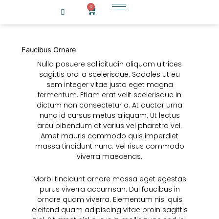
Μετάβαση
0
Cart
στο
περιεχόμενο
Faucibus Ornare
Nulla posuere sollicitudin aliquam ultrices
sagittis orci a scelerisque. Sodales ut eu
sem integer vitae justo eget magna
fermentum. Etiam erat velit scelerisque in
dictum non consectetur a. At auctor urna
nunc id cursus metus aliquam. Ut lectus
arcu bibendum at varius vel pharetra vel.
Amet mauris commodo quis imperdiet
massa tincidunt nunc. Vel risus commodo
viverra maecenas.
Morbi tincidunt ornare massa eget egestas
purus viverra accumsan. Dui faucibus in
ornare quam viverra. Elementum nisi quis
eleifend quam adipiscing vitae proin sagittis