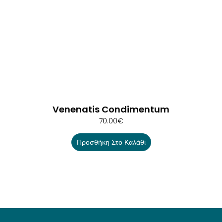
Venenatis Condimentum
70.00
€
Προσθήκη Στο Καλάθι