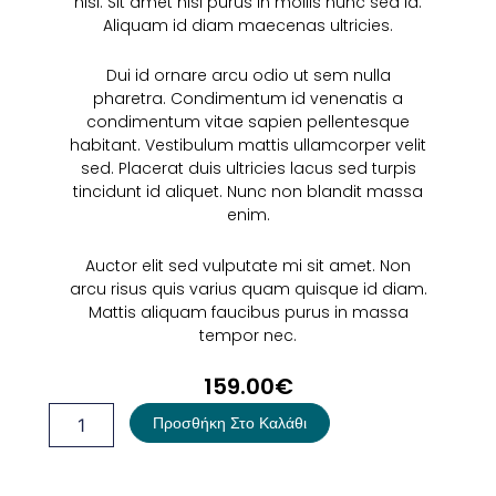
nisl. Sit amet nisl purus in mollis nunc sed id.
Aliquam id diam maecenas ultricies.
Dui id ornare arcu odio ut sem nulla
pharetra. Condimentum id venenatis a
condimentum vitae sapien pellentesque
habitant. Vestibulum mattis ullamcorper velit
sed. Placerat duis ultricies lacus sed turpis
tincidunt id aliquet. Nunc non blandit massa
enim.
Auctor elit sed vulputate mi sit amet. Non
arcu risus quis varius quam quisque id diam.
Mattis aliquam faucibus purus in massa
tempor nec.
159.00
€
Faucibus
Προσθήκη Στο Καλάθι
Ornare
ποσότητα