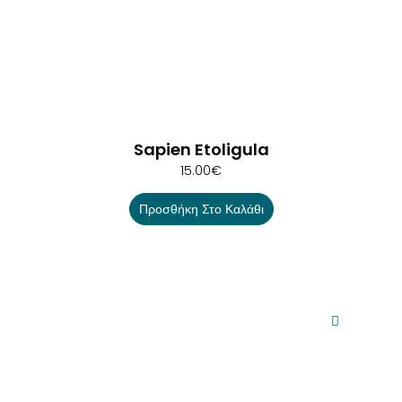
Sapien Etoligula
15.00
€
Προσθήκη Στο Καλάθι