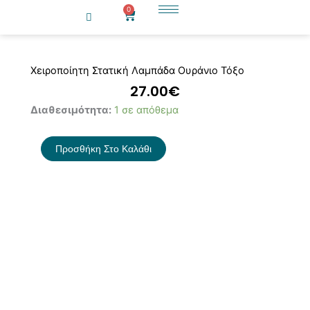
Μετάβαση
0
Cart
στο
περιεχόμενο
Χειροποίητη Στατική Λαμπάδα Ουράνιο Τόξο
27.00
€
Χειροποίητη
Διαθεσιμότητα:
1 σε απόθεμα
Στατική
Λαμπάδα
Προσθήκη Στο Καλάθι
Ουράνιο
Τόξο
ποσότητα