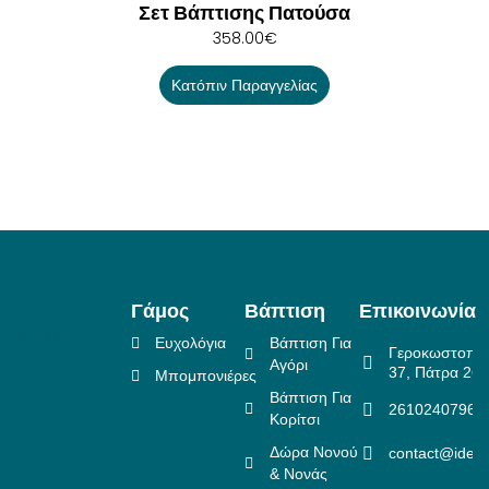
Σετ Βάπτισης Πατούσα
358.00
€
Κατόπιν Παραγγελίας
Γάμος
Βάπτιση
Επικοινωνία
Ευχολόγια
Βάπτιση Για
Γεροκωστοπο
Αγόρι
37, Πάτρα 26
Μπομπονιέρες
Βάπτιση Για
2610240796
Κορίτσι
Δώρα Νονού
contact@idea
& Νονάς