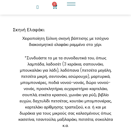
Μετάβαση
0
Cart
στο
περιεχόμενο
Σκηνή Ελαφάκι
Χειροποίητη ξύλινη σκηνή βάπτισης με τσόχινο
διακοσμητικό ελαφάκι ραμμένο στο χέρι.
*Συνδυάστε το με τα συνοδευτικά του, όπως
λαμπάδα, λαδοσέτ (3 κεράκια, σαπουνάκι,
μπουκαλάκι για λάδι), λαδόπανα (πετσέτα μεγάλη,
πετσέτα μικρή, σεντονάκι, εσώρουχα), μαρτυρικά,
μπομπονιέρες, ποδιά νονού-νονάς, δώρο νονού-
νονάς, προσκλητήρια, ευχαριστήριο καρτελάκι,
σουπλά, ετικέτα κρασιού, χωνάκι για ρύζι, βιβλίο
ευχών, δαχτυλίδι πετσέτας, κουτάκι μπομπονιέρας,
καρτελάκι αρίθμησης τραπεζιού, κ.α. ή και με
δωράκια για τους μικρούς σας καλεσμένους όπως
κασετίνα, τσαντούλα, μαξιλαράκι, πετσέτα, σοκολάτα
κ.α.