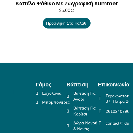
Καπέλο Ψάθινο Με Ζωγραφική Summer
25.00
€
Προσθήκη Στο Καλάθι
Γάμος
Βάπτιση
Επικοινωνία
Ευχολόγια
Βάπτιση Για
Γεροκωστοπο
Αγόρι
37, Πάτρα 26
Μπομπονιέρες
Βάπτιση Για
2610240796
Κορίτσι
Δώρα Νονού
contact@idea
& Νονάς