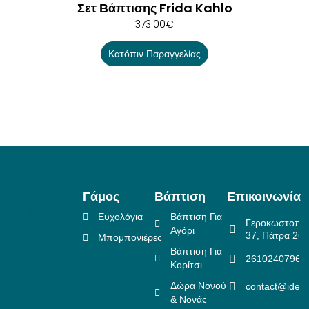
Σετ Βάπτισης Frida Kahlo
373.00
€
Κατόπιν Παραγγελίας
Γάμος
Βάπτιση
Επικοινωνία
Ευχολόγια
Βάπτιση Για
Γεροκωστοπο
Αγόρι
37, Πάτρα 26
Μπομπονιέρες
Βάπτιση Για
2610240796
Κορίτσι
Δώρα Νονού
contact@idea
& Νονάς