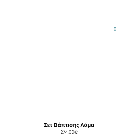
Σετ Βάπτισης Λάμα
274.00
€