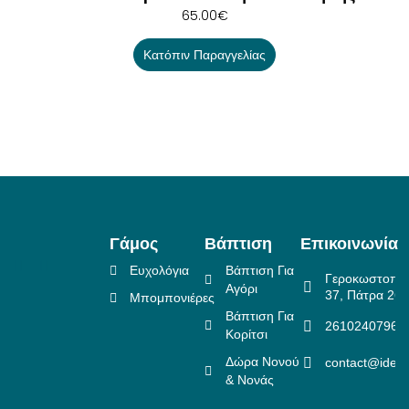
65.00
€
Κατόπιν Παραγγελίας
Γάμος
Βάπτιση
Επικοινωνία
Ευχολόγια
Βάπτιση Για
Γεροκωστοπο
Αγόρι
37, Πάτρα 26
Μπομπονιέρες
Βάπτιση Για
2610240796
Κορίτσι
Δώρα Νονού
contact@idea
& Νονάς