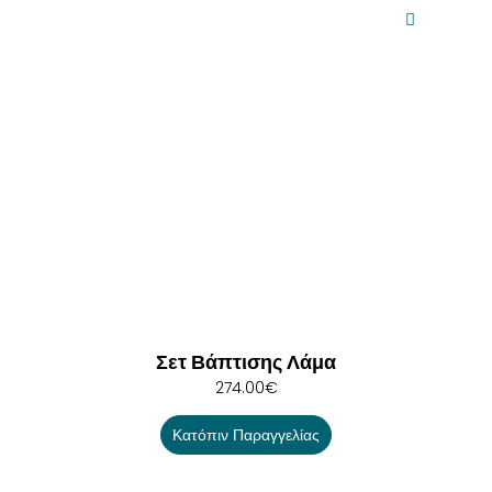
Σετ Βάπτισης Λάμα
274.00
€
Κατόπιν Παραγγελίας