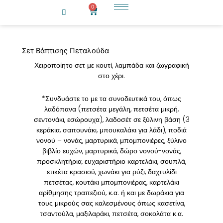
Μετάβαση
0
Cart
στο
περιεχόμενο
Σετ Βάπτισης Πεταλούδα
Χειροποίητο σετ με κουτί, λαμπάδα και ζωγραφική
στο χέρι.
*Συνδυάστε το με τα συνοδευτικά του, όπως
λαδόπανα (πετσέτα μεγάλη, πετσέτα μικρή,
σεντονάκι, εσώρουχα), λαδοσέτ σε ξύλινη βάση (3
κεράκια, σαπουνάκι, μπουκαλάκι για λάδι), ποδιά
νονού – νονάς, μαρτυρικά, μπομπονιέρες, ξύλινο
βιβλίο ευχών, μαρτυρικά, δώρο νονού-νονάς,
προσκλητήρια, ευχαριστήριο καρτελάκι, σουπλά,
ετικέτα κρασιού, χωνάκι για ρύζι, δαχτυλίδι
πετσέτας, κουτάκι μπομπονιέρας, καρτελάκι
αρίθμησης τραπεζιού, κ.α. ή και με δωράκια για
τους μικρούς σας καλεσμένους όπως κασετίνα,
τσαντούλα, μαξιλαράκι, πετσέτα, σοκολάτα κ.α.