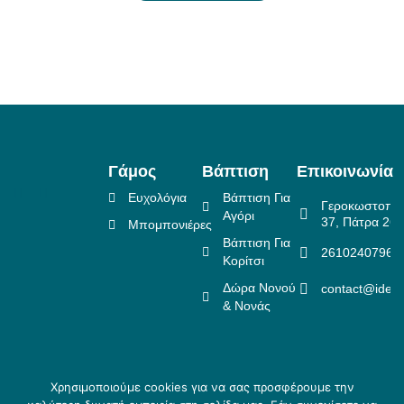
Γάμος
Βάπτιση
Επικοινωνία
Ευχολόγια
Βάπτιση Για
Γεροκωστοπο
Αγόρι
37, Πάτρα 26
Μπομπονιέρες
Βάπτιση Για
2610240796
Κορίτσι
Δώρα Νονού
contact@idea
& Νονάς
Χρησιμοποιούμε cookies για να σας προσφέρουμε την
Πολιτική Επιστροφών