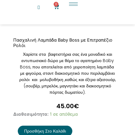
Μετάβαση
0
Cart
στο
περιεχόμενο
Πασχαλινή Λαμπάδα Baby Boss με Επιτραπέζιο
Ρολόι
Χαρίστε στα βαφτιστήρια σας ένα μοναδικό και
εντυπωσιακό δώρο με θέμα το αγαπημένο Baby
Boss, που αποτελείται από χειροποίητη λαμπάδα
με φιγούρα, σταντ διακοσμητικό που περιλαμβάνει
ρολόι και μολυβοθήκη ,καθώς και έξτρα αξεσουάρ,
(σουβέρ, μπρελόκ, μαγνητάκι και διακοσμητικό
πόρτας δωματίου).
45.00
€
Πασχαλινή
Διαθεσιμότητα:
1 σε απόθεμα
Λαμπάδα
Baby
Προσθήκη Στο Καλάθι
Boss