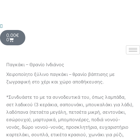
Μετάβαση
στο
περιεχόμενο
Cart
0.00
€
0
Παγκάκι – Θρανίο Ινδιάνος
Χειροποίητο ξύλινο παγκάκι – θρανίο βάπτισης με
ζωγραφική στο χέρι και χώρο αποθήκευσης.
*Συνδυάστε το με τα συνοδευτικά του, όπως λαμπάδα,
σετ λαδικού (3 κεράκια, σαπουνάκι, μπουκαλάκι για λάδι),
λαδόπανα (πετσέτα μεγάλη, πετσέτα μικρή, σεντονάκι,
εσώρουχα), μαρτυρικά, μπομπονιέρες, ποδιά νονού-
νονάς, δώρο νονού-νονάς, προσκλητήρια, ευχαριστήριο
καρτελάκι, σουπλά, ετικέτα κρασιού, χωνάκι για ρύζι,