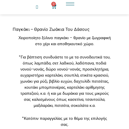
Μετάβαση
0
Cart
στο
περιεχόμενο
Παγκάκι – Θρανίο Ζωάκια Του Δάσους
Χειροποίητο ξύλινο παγκάκι – θρανίο με ζωγραφική
στο χέρι και αποθηκευτικό χώρο.
*Για βάπτιση συνδυάστε το με τα συνοδευτικά του,
όπως λαμπάδα, σετ λαδικού, λαδόπανα, ποδιά
νονού-νονάς, δώρο νονού-νονάς, προσκλητήρια,
ευχαριστήριο καρτελάκι, σουπλά, ετικέτα κρασιού,
χωνάκι για ρύζι, βιβλίο ευχών, δαχτυλίδι πετσέτας,
κουτάκι μπομπονιέρας, καρτελάκι αρίθμησης
τραπεζιού, κ.α. ή και με δωράκια για τους μικρούς
σας καλεσμένους όπως κασετίνα, τσαντούλα,
μαξιλαράκι, πετσέτα, σοκολάτα κ.α.
*Κατόπιν παραγγελίας με το θέμα της επιλογής
σας.