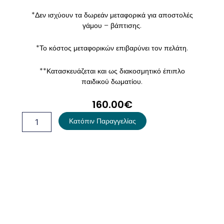
*Δεν ισχύουν τα δωρεάν μεταφορικά για αποστολές
γάμου – βάπτισης.
*Το κόστος μεταφορικών επιβαρύνει τον πελάτη.
**Κατασκευάζεται και ως διακοσμητικό έπιπλο
παιδικού δωματίου.
160.00
€
Παγκάκι
Κατόπιν Παραγγελίας
-
Θρανίο
Ζωάκια
Του
Δάσους
ποσότητα