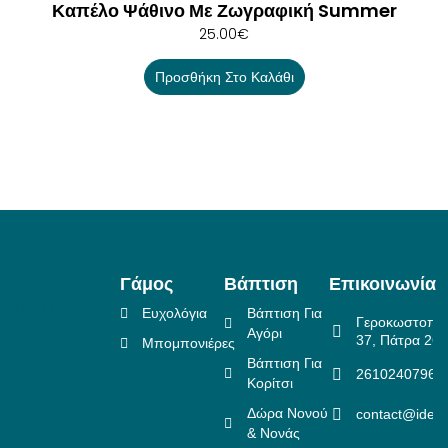
Καπέλο Ψάθινο Με Ζωγραφική Summer
25.00
€
Προσθήκη Στο Καλάθι
Γάμος
Βάπτιση
Επικοινωνία
Ευχολόγια
Βάπτιση Για
Γεροκωστοπο
Αγόρι
37, Πάτρα 26
Μπομπονιέρες
Βάπτιση Για
2610240796
Κορίτσι
Δώρα Νονού
contact@idea
& Νονάς