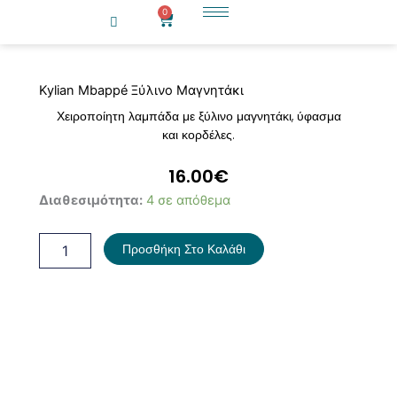
Μετάβαση
0
Cart
στο
περιεχόμενο
Kylian Mbappé Ξύλινο Μαγνητάκι
Χειροποίητη λαμπάδα με ξύλινο μαγνητάκι, ύφασμα
και κορδέλες.
16.00
€
Kylian
Διαθεσιμότητα:
4 σε απόθεμα
Mbappé
Ξύλινο
Προσθήκη Στο Καλάθι
Μαγνητάκι
ποσότητα