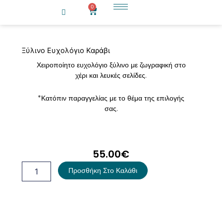
Μετάβαση
0
Cart
στο
περιεχόμενο
Ξύλινο Ευχολόγιο Καράβι
Χειροποίητο ευχολόγιο ξύλινο με ζωγραφική στο
χέρι και λευκές σελίδες.
*Κατόπιν παραγγελίας με το θέμα της επιλογής
σας.
55.00
€
Ξύλινο
Προσθήκη Στο Καλάθι
Ευχολόγιο
Καράβι
ποσότητα