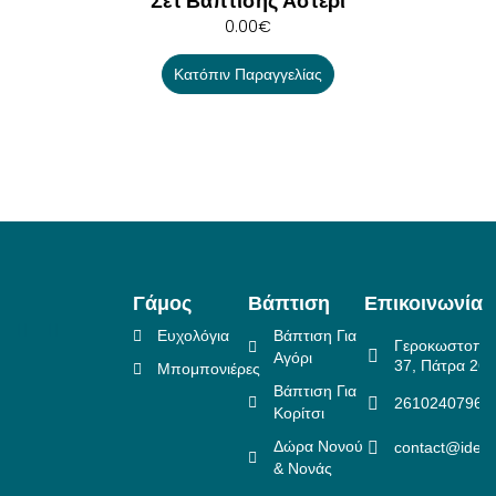
Σετ Βάπτισης Αστέρι
0.00
€
Κατόπιν Παραγγελίας
Γάμος
Βάπτιση
Επικοινωνία
Ευχολόγια
Βάπτιση Για
Γεροκωστοπο
Αγόρι
37, Πάτρα 26
Μπομπονιέρες
Βάπτιση Για
2610240796
Κορίτσι
Δώρα Νονού
contact@idea
& Νονάς