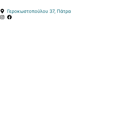
Μετάβαση
στο
Γεροκωστοπούλου 37, Πάτρα
περιεχόμενο