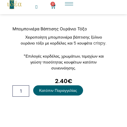
Μετάβαση
0
Cart
στο
περιεχόμενο
Μπομπονιέρα Βάπτισης Ουράνιο Τόξο
Χειροποίητη μπομπονιέρα βάπτισης ξύλινο
ουράνιο τόξο με κορδέλες και 5 κουφέτα crispy.
*Επιλογές κορδέλας, χρωμάτων, τεμαχίων και
γεύση-ποσότητας κουφέτων κατόπιν
συνεννόησης.
2.40
€
Μπομπονιέρα
Κατόπιν Παραγγελίας
Βάπτισης
Ουράνιο
Τόξο
ποσότητα