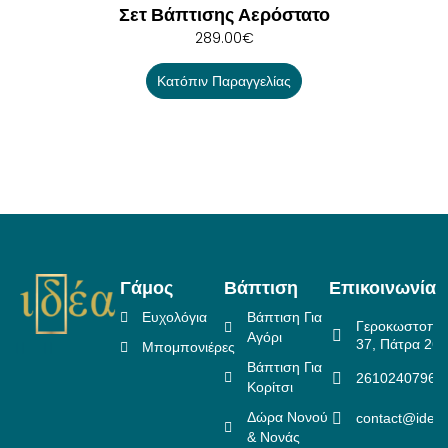
Σετ Βάπτισης Αερόστατο
289.00
€
Κατόπιν Παραγγελίας
Γάμος
Βάπτιση
Επικοινωνία
Ευχολόγια
Βάπτιση Για
Γεροκωστοπο
Αγόρι
37, Πάτρα 26
Μπομπονιέρες
Βάπτιση Για
2610240796
Κορίτσι
Δώρα Νονού
contact@idea
& Νονάς