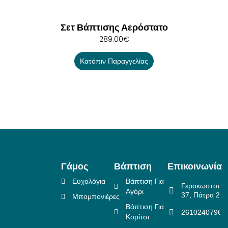
Σετ Βάπτισης Αερόστατο
289.00
€
Κατόπιν Παραγγελίας
Γάμος
Βάπτιση
Επικοινωνία
Ευχολόγια
Βάπτιση Για
Γεροκωστοπο
Αγόρι
37, Πάτρα 26
Μπομπονιέρες
Βάπτιση Για
2610240796
Κορίτσι