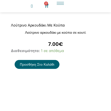
Μετάβαση
0
Cart
στο
περιεχόμενο
Λούτρινο Αρκουδάκι Με Κούπα
Λούτρινο αρκουδάκι με κούπα σε κουτί.
7.00
€
Λούτρινο
Διαθεσιμότητα:
1 σε απόθεμα
Αρκουδάκι
Με
Προσθήκη Στο Καλάθι
Κούπα
ποσότητα