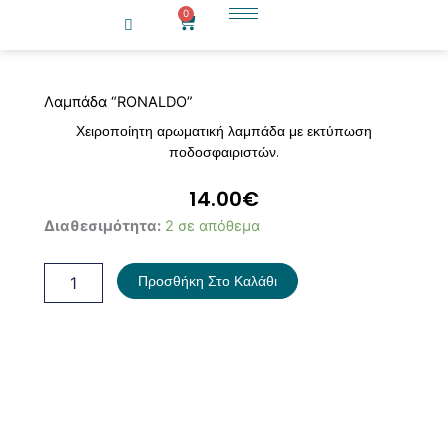
Μετάβαση
0
Cart
στο
περιεχόμενο
Λαμπάδα “RONALDO”
Χειροποίητη αρωματική λαμπάδα με εκτύπωση
ποδοσφαιριστών.
14.00
€
Λαμπάδα
Διαθεσιμότητα:
2 σε απόθεμα
"RONALDO"
ποσότητα
Προσθήκη Στο Καλάθι