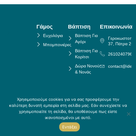
Γάμος
Βάπτιση
Επικοινωνία
Ευχολόγια
Βάπτιση Για
Γεροκωστοπο
Αγόρι
37, Πάτρα 26
Μπομπονιέρες
Βάπτιση Για
2610240796
Κορίτσι
Δώρα Νονού
contact@idea
& Νονάς
Χρησιμοποιούμε cookies για να σας προσφέρουμε την
Πολιτική Επιστροφών
καλύτερη δυνατή εμπειρία στη σελίδα μας. Εάν συνεχίσετε να
Copyright ©
Crafted
Πολιτική Απορρήτου
χρησιμοποιείτε τη σελίδα, θα υποθέσουμε πως είστε
2026 Idea
by
Τρόποι αποστολής & Τρόποι
ικανοποιημένοι με αυτό.
Creations
Skouris.
πληρωμής
Εντάξει