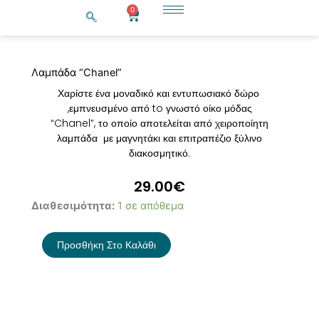
Μετάβαση
0
Cart
στο
περιεχόμενο
Λαμπάδα “Chanel”
Χαρίστε ένα μοναδικό και εντυπωσιακό δώρο
,εμπνευσμένο από to γνωστό οίκο μόδας
“Chanel”, το οποίο αποτελείται από χειροποίητη
λαμπάδα με μαγνητάκι και επιτραπέζιο ξύλινο
διακοσμητικό.
29.00
€
Λαμπάδα
Διαθεσιμότητα:
1 σε απόθεμα
"Chanel"
ποσότητα
Προσθήκη Στο Καλάθι