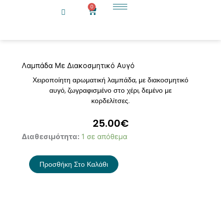
Μετάβαση
0
Cart
στο
περιεχόμενο
Λαμπάδα Με Διακοσμητικό Αυγό
Χειροποίητη αρωματική λαμπάδα, με διακοσμητικό
αυγό, ζωγραφισμένο στο χέρι, δεμένο με
κορδελίτσες.
25.00
€
Λαμπάδα
Διαθεσιμότητα:
1 σε απόθεμα
Με
Διακοσμητικό
Προσθήκη Στο Καλάθι
Αυγό
ποσότητα