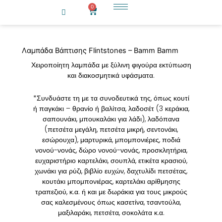
Μετάβαση
0
Cart
στο
περιεχόμενο
Λαμπάδα Βάπτισης Flintstones – Bamm Bamm
Χειροποίητη λαμπάδα με ξύλινη φιγούρα εκτύπωση
και διακοσμητικά υφάσματα.
*Συνδυάστε τη με τα συνοδευτικά της, όπως κουτί
ή παγκάκι – θρανίο ή βαλίτσα, λαδοσέτ (3 κεράκια,
σαπουνάκι, μπουκαλάκι για λάδι), λαδόπανα
(πετσέτα μεγάλη, πετσέτα μικρή, σεντονάκι,
εσώρουχα), μαρτυρικά, μπομπονιέρες, ποδιά
νονού-νονάς, δώρο νονού-νονάς, προσκλητήρια,
ευχαριστήριο καρτελάκι, σουπλά, ετικέτα κρασιού,
χωνάκι για ρύζι, βιβλίο ευχών, δαχτυλίδι πετσέτας,
κουτάκι μπομπονιέρας, καρτελάκι αρίθμησης
τραπεζιού, κ.α. ή και με δωράκια για τους μικρούς
σας καλεσμένους όπως κασετίνα, τσαντούλα,
μαξιλαράκι, πετσέτα, σοκολάτα κ.α.