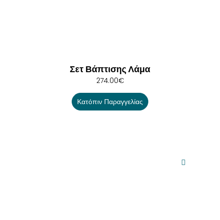
Σετ Βάπτισης Λάμα
274.00
€
Κατόπιν Παραγγελίας