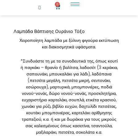
Μετάβαση
0
Cart
στο
περιεχόμενο
Λαμπάδα Βάπτισης Ουράνιο Τόξο
Χειροποίητη λαμπάδα με ξύλινη φιγούρα εκτύπωση
και διακοσμητικά υφάσματα.
*Συνδυάστε τη με τα συνοδευτικά της, όπως κουτί
ή παγκάκι – θρανίο ή βαλίτσα, λαδοσέτ (3 κεράκια,
σαπουνάκι, μπουκαλάκι για λάδι), λαδόπανα
(πετσέτα μεγάλη, πετσέτα μικρή, σεντονάκι,
εσώρουχα), μαρτυρικά, μπομπονιέρες, ποδιά
νονού-νονάς, δώρο νονού-νονάς, προσκλητήρια,
ευχαριστήριο καρτελάκι, σουπλά, ετικέτα κρασιού,
χωνάκι για ρύζι, βιβλίο ευχών, δαχτυλίδι πετσέτας,
κουτάκι μπομπονιέρας, καρτελάκι αρίθμησης
τραπεζιού, κ.α. ή και με δωράκια για τους μικρούς
σας καλεσμένους όπως κασετίνα, τσαντούλα,
μαξιλαράκι, πετσέτα, σοκολάτα κ.α.