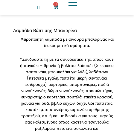
Μετάβαση
0
Cart
στο
περιεχόμενο
Λαμπάδα Βάπτισης Μπαλαρίνα
Χειροποίητη λαμπάδα με φιγούρα μπαλαρίνας και
διακοσμητικά υφάσματα.
*Συνδυάστε τη με τα συνοδευτικά της, όπως κουτί
ή παγκάκι – θρανίο ή βαλίτσα, λαδοσέτ (3 κεράκια,
σαπουνάκι, μπουκαλάκι για λάδι), λαδόπανα
(πετσέτα μεγάλη, πετσέτα μικρή, σεντονάκι,
εσώρουχα), μαρτυρικά, μπομπονιέρες, ποδιά
νονού-νονάς, δώρο νονού-νονάς, προσκλητήρια,
ευχαριστήριο καρτελάκι, σουπλά, ετικέτα κρασιού,
χωνάκι για ρύζι, βιβλίο ευχών, δαχτυλίδι πετσέτας,
κουτάκι μπομπονιέρας, καρτελάκι αρίθμησης
τραπεζιού, κ.α. ή και με δωράκια για τους μικρούς
σας καλεσμένους όπως κασετίνα, τσαντούλα,
μαξιλαράκι, πετσέτα, σοκολάτα κ.α.