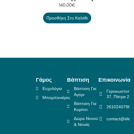
140.00
€
Προσθήκη Στο Καλάθι
Γάμος
Βάπτιση
Επικοινωνία
Ευχολόγια
Βάπτιση Για
Γεροκωστοπο
Αγόρι
37, Πάτρα 26
Μπομπονιέρες
Βάπτιση Για
2610240796
Κορίτσι
Δώρα Νονού
contact@idea
& Νονάς