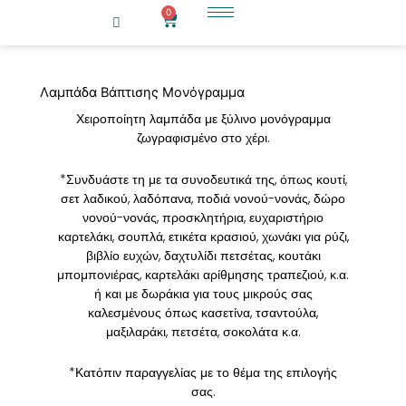
Μετάβαση
0
Cart
στο
περιεχόμενο
Λαμπάδα Βάπτισης Μονόγραμμα
Χειροποίητη λαμπάδα με ξύλινο μονόγραμμα
ζωγραφισμένο στο χέρι.
*Συνδυάστε τη με τα συνοδευτικά της, όπως κουτί,
σετ λαδικού, λαδόπανα, ποδιά νονού-νονάς, δώρο
νονού-νονάς, προσκλητήρια, ευχαριστήριο
καρτελάκι, σουπλά, ετικέτα κρασιού, χωνάκι για ρύζι,
βιβλίο ευχών, δαχτυλίδι πετσέτας, κουτάκι
μπομπονιέρας, καρτελάκι αρίθμησης τραπεζιού, κ.α.
ή και με δωράκια για τους μικρούς σας
καλεσμένους όπως κασετίνα, τσαντούλα,
μαξιλαράκι, πετσέτα, σοκολάτα κ.α.
*Κατόπιν παραγγελίας με το θέμα της επιλογής
σας.