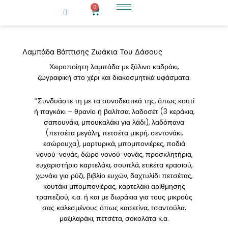
Μετάβαση
0
Cart
στο
περιεχόμενο
Λαμπάδα Βάπτισης Ζωάκια Του Δάσους
Χειροποίητη λαμπάδα με ξύλινο καδράκι,
ζωγραφική στο χέρι και διακοσμητικά υφάσματα.
*Συνδυάστε τη με τα συνοδευτικά της, όπως κουτί
ή παγκάκι – θρανίο ή βαλίτσα, λαδοσέτ (3 κεράκια,
σαπουνάκι, μπουκαλάκι για λάδι), λαδόπανα
(πετσέτα μεγάλη, πετσέτα μικρή, σεντονάκι,
εσώρουχα), μαρτυρικά, μπομπονιέρες, ποδιά
νονού-νονάς, δώρο νονού-νονάς, προσκλητήρια,
ευχαριστήριο καρτελάκι, σουπλά, ετικέτα κρασιού,
χωνάκι για ρύζι, βιβλίο ευχών, δαχτυλίδι πετσέτας,
κουτάκι μπομπονιέρας, καρτελάκι αρίθμησης
τραπεζιού, κ.α. ή και με δωράκια για τους μικρούς
σας καλεσμένους όπως κασετίνα, τσαντούλα,
μαξιλαράκι, πετσέτα, σοκολάτα κ.α.