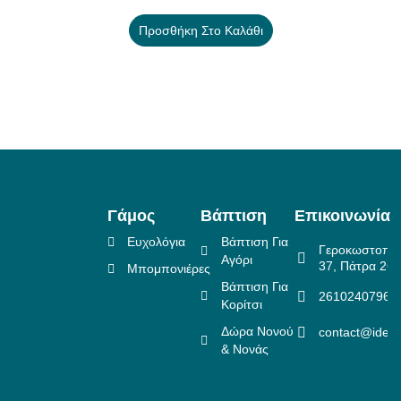
Προσθήκη Στο Καλάθι
Γάμος
Βάπτιση
Επικοινωνία
Ευχολόγια
Βάπτιση Για
Γεροκωστοπο
Αγόρι
37, Πάτρα 26
Μπομπονιέρες
Βάπτιση Για
2610240796
Κορίτσι
Δώρα Νονού
contact@idea
& Νονάς