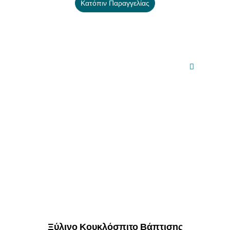
Κατόπιν Παραγγελίας
Ξύλινο Κουκλόσπιτο Βάπτισης