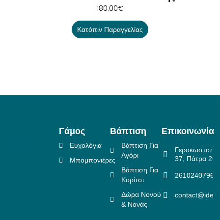
180.00
€
Κατόπιν Παραγγελίας
Γάμος
Βάπτιση
Επικοινωνία
Ευχολόγια
Βάπτιση Για
Γεροκωστοπο
Αγόρι
37, Πάτρα 26
Μπομπονιέρες
Βάπτιση Για
2610240796
Κορίτσι
Δώρα Νονού
contact@idea
& Νονάς