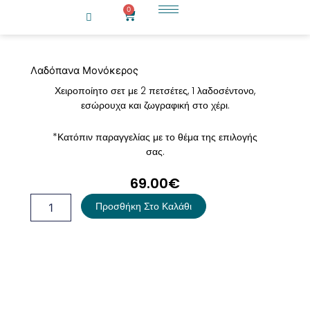
Μετάβαση
0
Cart
στο
περιεχόμενο
Λαδόπανα Μονόκερος
Χειροποίητο σετ με 2 πετσέτες, 1 λαδοσέντονο,
εσώρουχα και ζωγραφική στο χέρι.
*Κατόπιν παραγγελίας με το θέμα της επιλογής
σας.
69.00
€
Λαδόπανα
Προσθήκη Στο Καλάθι
Μονόκερος
ποσότητα