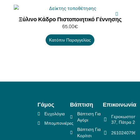
Ξύλινο Κάδρο Πιστοποιητικό Γέννησης
65.00
€
Κατόπιν Παραγγελίας
Γάμος
Βάπτιση
Επικοινωνία
Ευχολόγια
Βάπτιση Για
Γεροκωστοπο
Αγόρι
37, Πάτρα 26
Μπομπονιέρες
Βάπτιση Για
2610240796
Κορίτσι