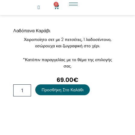
Μετάβαση
0
Cart
στο
περιεχόμενο
Λαδόπανα Καράβι
Χειροποίητο σετ με 2 πετσέτες, 1 λαδοσέντονο,
εσώρουχα και ζωγραφική στο χέρι.
*Κατόπιν παραγγελίας με το θέμα της επιλογής
σας.
69.00
€
Λαδόπανα
Προσθήκη Στο Καλάθι
Καράβι
ποσότητα