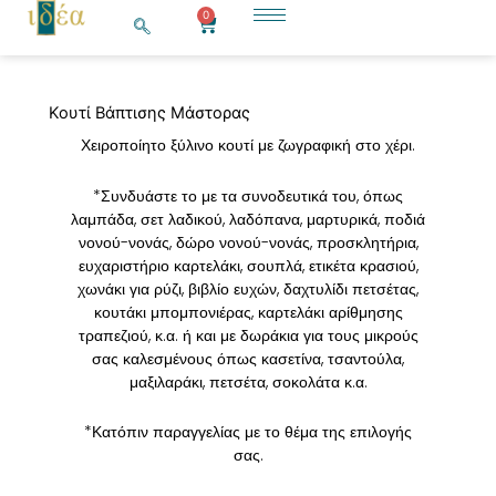
Μετάβαση
0
Cart
στο
περιεχόμενο
Κουτί Βάπτισης Μάστορας
Χειροποίητο ξύλινο κουτί με ζωγραφική στο χέρι.
*Συνδυάστε το με τα συνοδευτικά του, όπως
λαμπάδα, σετ λαδικού, λαδόπανα, μαρτυρικά, ποδιά
νονού-νονάς, δώρο νονού-νονάς, προσκλητήρια,
ευχαριστήριο καρτελάκι, σουπλά, ετικέτα κρασιού,
χωνάκι για ρύζι, βιβλίο ευχών, δαχτυλίδι πετσέτας,
κουτάκι μπομπονιέρας, καρτελάκι αρίθμησης
τραπεζιού, κ.α. ή και με δωράκια για τους μικρούς
σας καλεσμένους όπως κασετίνα, τσαντούλα,
μαξιλαράκι, πετσέτα, σοκολάτα κ.α.
*Κατόπιν παραγγελίας με το θέμα της επιλογής
σας.