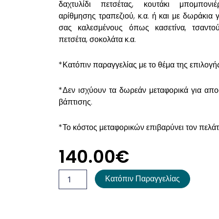
δαχτυλίδι πετσέτας, κουτάκι μπομπονιέ
αρίθμησης τραπεζιού, κ.α. ή και με δωράκια 
σας καλεσμένους όπως κασετίνα, τσαντούλ
πετσέτα, σοκολάτα κ.α.
*Κατόπιν παραγγελίας με το θέμα της επιλογή
*Δεν ισχύουν τα δωρεάν μεταφορικά για απ
βάπτισης.
*Το κόστος μεταφορικών επιβαρύνει τον πελάτ
140.00
€
Βαλίτσα
Κατόπιν Παραγγελίας
Βάπτισης
Frida
Kahlo
ποσότητα