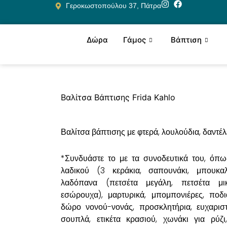
Μετάβαση
Γεροκωστοπούλου 37, Πάτρα
στο
περιεχόμενο
Δώρα
Γάμος
Βάπτιση
Βαλίτσα Βάπτισης Frida Kahlo
Βαλίτσα βάπτισης με φτερά, λουλούδια, δαντέλ
*Συνδυάστε το με τα συνοδευτικά του, όπω
λαδικού (3 κεράκια, σαπουνάκι, μπουκαλ
λαδόπανα (πετσέτα μεγάλη, πετσέτα μικ
εσώρουχα), μαρτυρικά, μπομπονιέρες, ποδι
δώρο νονού-νονάς, προσκλητήρια, ευχαριστ
σουπλά, ετικέτα κρασιού, χωνάκι για ρύζι