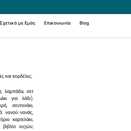
Σχετικά με Εμάς
Επικοινωνία
Blog
ες και κορδέλες.
ς λαμπάδα, σετ
άκι για λάδι),
ρή, σεντονάκι,
ά νονού-νονάς,
ήριο καρτελάκι,
, βιβλίο ευχών,