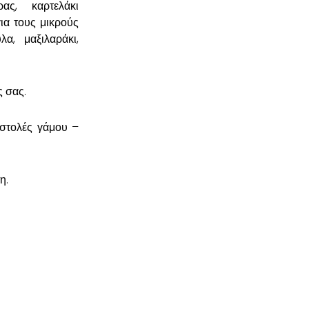
ρας, καρτελάκι
για τους μικρούς
α, μαξιλαράκι,
ς σας.
οστολές γάμου –
η.