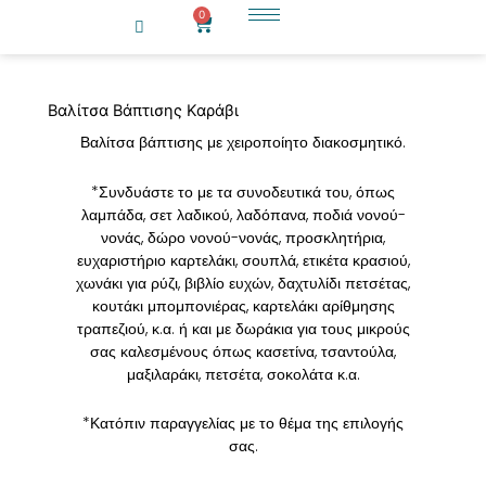
Μετάβαση
0
Cart
στο
περιεχόμενο
Βαλίτσα Βάπτισης Καράβι
Βαλίτσα βάπτισης με χειροποίητο διακοσμητικό.
*Συνδυάστε το με τα συνοδευτικά του, όπως
λαμπάδα, σετ λαδικού, λαδόπανα, ποδιά νονού-
νονάς, δώρο νονού-νονάς, προσκλητήρια,
ευχαριστήριο καρτελάκι, σουπλά, ετικέτα κρασιού,
χωνάκι για ρύζι, βιβλίο ευχών, δαχτυλίδι πετσέτας,
κουτάκι μπομπονιέρας, καρτελάκι αρίθμησης
τραπεζιού, κ.α. ή και με δωράκια για τους μικρούς
σας καλεσμένους όπως κασετίνα, τσαντούλα,
μαξιλαράκι, πετσέτα, σοκολάτα κ.α.
*Κατόπιν παραγγελίας με το θέμα της επιλογής
σας.