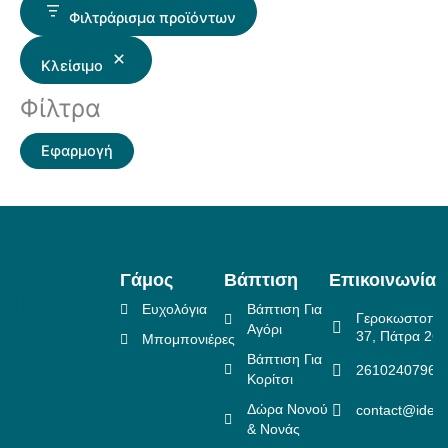
Φιλτράρισμα προϊόντων
Κλείσιμο
Φίλτρα
Εφαρμογή
Γάμος
Βάπτιση
Επικοινωνία
Ευχολόγια
Βάπτιση Για
Γεροκωστοπο
Αγόρι
37, Πάτρα 26
Μπομπονιέρες
Βάπτιση Για
2610240796
Κορίτσι
Δώρα Νονού
contact@idea
& Νονάς