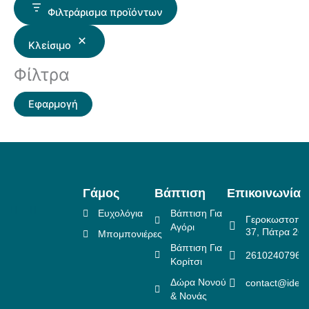
Φιλτράρισμα προϊόντων
Κλείσιμο
Φίλτρα
Εφαρμογή
Γάμος
Βάπτιση
Επικοινωνία
Ευχολόγια
Βάπτιση Για
Γεροκωστοπο
Αγόρι
37, Πάτρα 26
Μπομπονιέρες
Βάπτιση Για
2610240796
Κορίτσι
Δώρα Νονού
contact@idea
& Νονάς