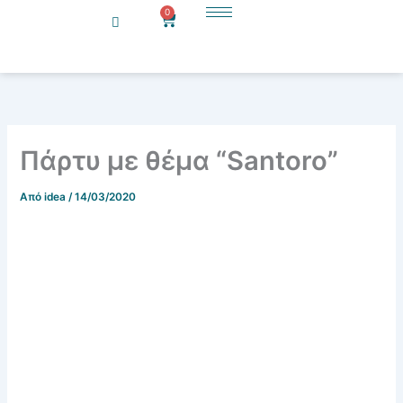
Μετάβαση
0
Cart
στο
περιεχόμενο
Πάρτυ με θέμα “Santoro”
Από
idea
/
14/03/2020